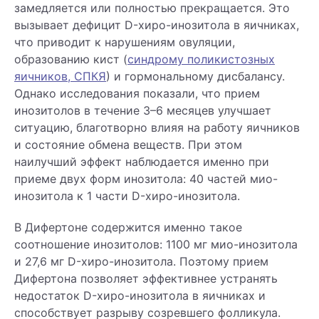
замедляется или полностью прекращается. Это
вызывает дефицит D-хиро-инозитола в яичниках,
что приводит к нарушениям овуляции,
образованию кист (
синдрому поликистозных
яичников, СПКЯ
) и гормональному дисбалансу.
Однако исследования показали, что прием
инозитолов в течение 3–6 месяцев улучшает
ситуацию, благотворно влияя на работу яичников
и состояние обмена веществ. При этом
наилучший эффект наблюдается именно при
приеме двух форм инозитола: 40 частей мио-
инозитола к 1 части D-хиро-инозитола.
В Дифертоне содержится именно такое
соотношение инозитолов: 1100 мг мио-инозитола
и 27,6 мг D-хиро-инозитола. Поэтому прием
Дифертона позволяет эффективнее устранять
недостаток D-хиро-инозитола в яичниках и
способствует разрыву созревшего фолликула.