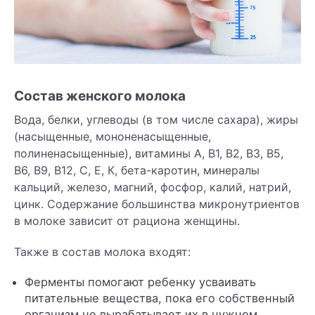
Состав женского молока
Вода, белки, углеводы (в том числе сахара), жиры
(насыщенные, мононенасыщенные,
полиненасыщенные), витамины А, В1, В2, В3, В5,
В6, В9, В12, С, Е, К, бета-каротин, минералы
кальций, железо, магний, фосфор, калий, натрий,
цинк. Содержание большинства микронутриентов
в молоке зависит от рациона женщины.
Также в состав молока входят:
Ферменты помогают ребенку усваивать
питательные вещества, пока его собственный
организм не вырабатывает их в нужном