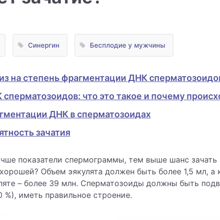
Синергин
Бесплодие у мужчины
лиз на степень фрагментации ДНК сперматозоидо
сперматозоидов: что это такое и почему происх
гментации ДНК в сперматозоидах
ятность зачатия
учше показатели спермограммы, тем выше шанс зачать 
хорошей? Объем эякулята должен быть более 1,5 мл, а
ляте – более 39 млн. Сперматозоиды должны быть по
 %), иметь правильное строение.