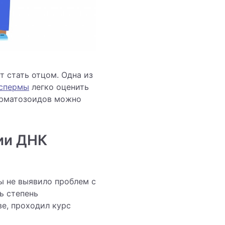
 стать отцом. Одна из
 спермы
легко оценить
ерматозоидов можно
ции ДНК
ы не выявило проблем с
ь степень
ве, проходил курс