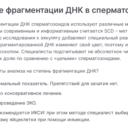
е фрагментации ДНК в спермат
ентации ДНК сперматозоидов используют различные м
м современным и информативным считается SCD – мет
о исследования к эякуляту добавляют специальный реаг
рагментированной ДНК изменяют свой цвет, поэтому и
оскопом. Специалисты подсчитывают не абсолютное чи
х долю по сравнению с «целыми» сперматозоидами.
аты анализа на степень фрагментации ДНК?
рмальный показатель. Препятствий для зачатия нет.
о консервативное лечение.
проведение ЭКО.
комендуется ИКСИ: при этом методе специалист выби
азму яйцеклетки при помощи инъекции.