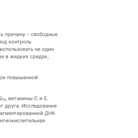
ь причину – свободные
под контроль
использовать не один
ее в жидких средах,
ри повышенной
Q
, витамины C и E,
10
уг друга. Исследование
рагментированной ДНК
антиокислительная