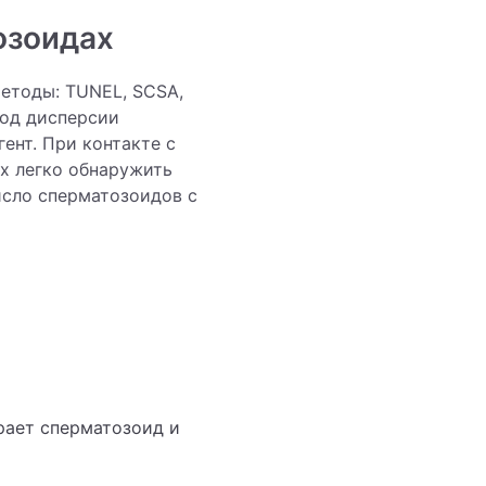
озоидах
етоды: TUNEL, SCSA,
од дисперсии
ент. При контакте с
х легко обнаружить
сло сперматозоидов с
рает сперматозоид и