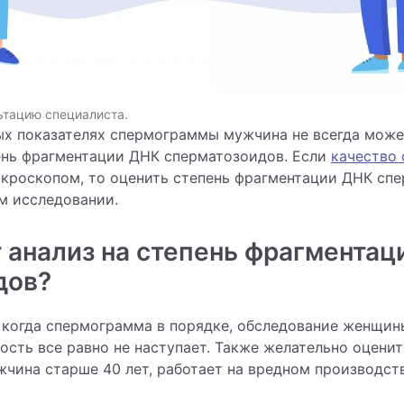
ьтацию специалиста.
х показателях спермограммы мужчина не всегда может
ень фрагментации ДНК сперматозоидов. Если
качество
икроскопом, то оценить степень фрагментации ДНК сп
м исследовании.
 анализ на степень фрагмента
дов?
, когда спермограмма в порядке, обследование женщин
ость все равно не наступает. Также желательно оценит
жчина старше 40 лет, работает на вредном производст