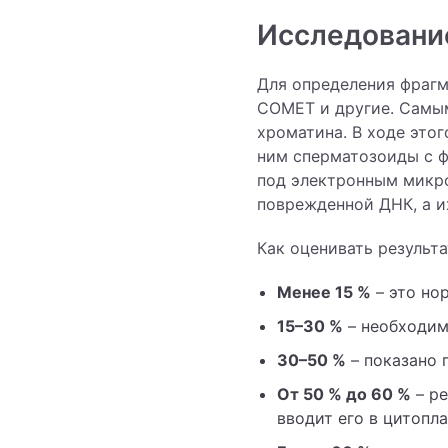
Исследовани
Для определения фрагм
COMET и другие. Самы
хроматина. В ходе этог
ним сперматозоиды с ф
под электронным микр
поврежденной ДНК, а и
Как оценивать результ
Менее 15 %
– это но
15–30 %
– необходим
30–50 %
– показано 
От 50 % до 60 %
– ре
вводит его в цитопл