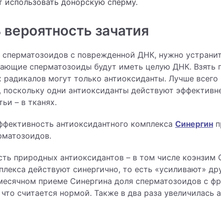
т использовать донорскую сперму.
 вероятность зачатия
сперматозоидов с поврежденной ДНК, нужно устранит
вающие сперматозоиды будут иметь целую ДНК. Взять 
 радикалов могут только антиоксиданты. Лучше всего 
е, поскольку одни антиоксиданты действуют эффективн
етьи – в тканях.
эффективность антиоксидантного комплекса
Синергин
п
рматозоидов.
ть природных антиоксидантов – в том числе коэнзим 
плекса действуют синергично, то есть «усиливают» др
хмесячном приеме Синергина доля сперматозоидов с ф
 что считается нормой. Также в два раза увеличилась 