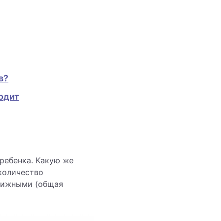
в?
одит
ребенка. Какую же
 количество
движными (общая