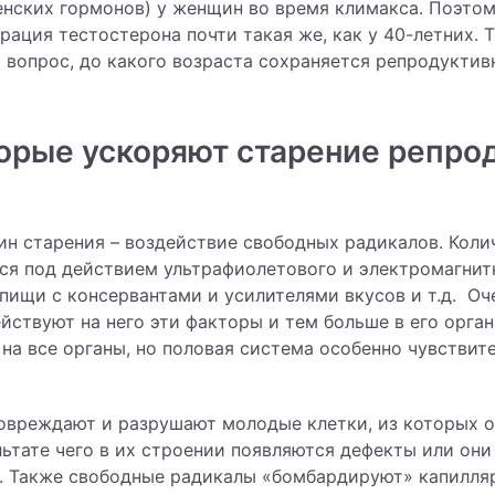
енских гормонов) у женщин во время климакса. Поэтом
ация тестостерона почти такая же, как у 40-летних. 
а вопрос, до какого возраста сохраняется репродуктив
орые ускоряют старение репро
ин старения – воздействие свободных радикалов. Кол
ся под действием ультрафиолетового и электромагнитн
 пищи с консервантами и усилителями вкусов и т.д. Оч
ействуют на него эти факторы и тем больше в его орга
на все органы, но половая система особенно чувствит
овреждают и разрушают молодые клетки, из которых 
льтате чего в их строении появляются дефекты или он
. Также свободные радикалы «бомбардируют» капилля