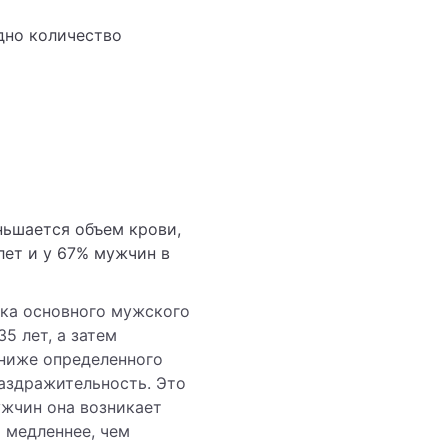
дно количество
ньшается объем крови,
лет и у 67% мужчин в
тка основного мужского
5 лет, а затем
 ниже определенного
раздражительность. Это
жчин она возникает
о медленнее, чем