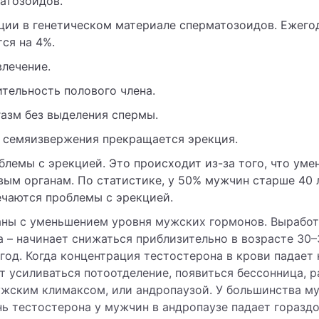
атозоидов.
ции в генетическом материале сперматозоидов. Ежего
ся на 4%.
лечение.
тельность полового члена.
азм без выделения спермы.
е семяизвержения прекращается эрекция.
блемы с эрекцией. Это происходит из-за того, что уме
ым органам. По статистике, у 50% мужчин старше 40 
ечаются проблемы с эрекцией.
аны с уменьшением уровня мужских гормонов. Вырабо
 – начинает снижаться приблизительно в возрасте 30–3
 год. Когда концентрация тестостерона в крови падает
т усиливаться потоотделение, появиться бессонница, 
жским климаксом, или андропаузой. У большинства му
нь тестостерона у мужчин в андропаузе падает горазд