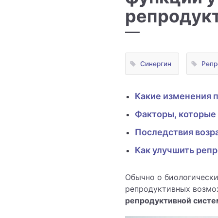
репродукт
Синергин
Репр
Какие изменения 
Факторы, которые
Последствия возр
Как улучшить реп
Обычно о биологически
репродуктивных возм
репродуктивной систе