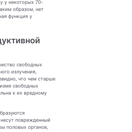
у у некоторых 70-
Таким образом, нет
ная функция у
дуктивной
ичество свободных
ого излучения,
евидно, что чем старше
низме свободных
ельна к их вредному
образуются
и несут поврежденный
ры половых органов,