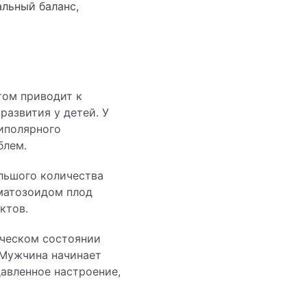
альный баланс,
том приводит к
азвития у детей. У
биполярного
облем.
льшого количества
матозоидом плод
ктов.
ическом состоянии
 Мужчина начинает
давленное настроение,