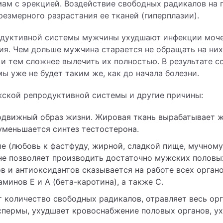
мам с эрекцией. Воздействие свободных радикалов на
резмерного разрастания ее тканей (гиперплазии).
одуктивной системы мужчины ухудшают инфекции моч
ия. Чем дольше мужчина старается не обращать на них
 и тем сложнее вылечить их полностью. В результате с
ы уже не будет таким же, как до начала болезни.
ской репродуктивной системы и другие причины:
одвижный образ жизни. Жировая ткань вырабатывает 
 уменьшается синтез тестостерона.
е (любовь к фастфуду, жирной, сладкой пище, мучному
не позволяет производить достаточно мужских половы
в и антиоксидантов сказывается на работе всех органо
минов Е и А (бета-каротина), а также С.
т количество свободных радикалов, отравляет весь орг
спермы, ухудшает кровоснабжение половых органов, у