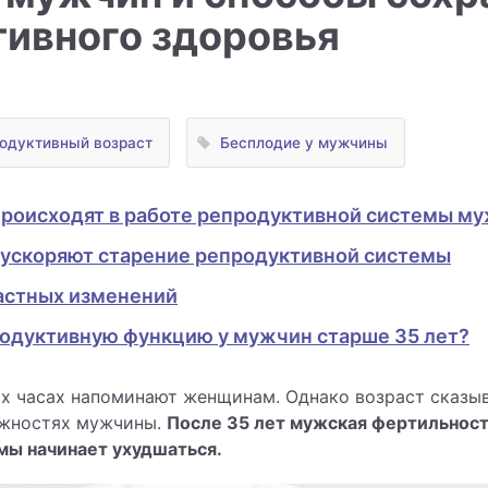
ивного здоровья
одуктивный возраст
Бесплодие у мужчины
происходят в работе репродуктивной системы му
 ускоряют старение репродуктивной системы
астных изменений
родуктивную функцию у мужчин старше 35 лет?
х часах напоминают женщинам. Однако возраст сказыв
ожностях мужчины.
После 35 лет мужская фертильност
мы начинает ухудшаться.