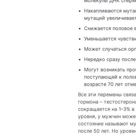
молекулы ДНК сперм
Накапливаются мута
мутаций увеличивает
Снижается половое в
Уменьшается чувстви
Может случаться орг
Нередко сразу посл
Могут возникать про
поступающей к полов
возрасте 70 лет отм
Все эти перемены связ
гормона – тестостерона
сокращается на 1–3% в
уровня, у мужчин може
состояние называют му
после 50 лет. Но урове