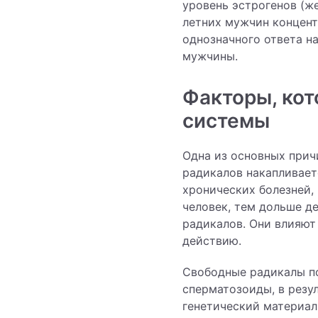
уровень эстрогенов (ж
летних мужчин концентр
однозначного ответа н
мужчины.
Факторы, кот
системы
Одна из основных прич
радикалов накапливает
хронических болезней,
человек, тем дольше д
радикалов. Они влияют 
действию.
Свободные радикалы п
сперматозоиды, в резу
генетический материал