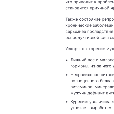
что приводит к пробле
становится причиной ч
Также состояние репр
хронические заболеван
серьезнее последствия
репродуктивной систем
Ускоряют старение муж
Лишний вес и малоп
гормоны, из-за чего
Неправильное питани
полноценного белка 
витаминов, минерало
мужчин дефицит вита
Курение: увеличивае
угнетает выработку 