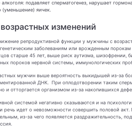
 алкоголя: подавляет сперматогенез, нарушает гормон
 (уменьшение) яичек.
 возрастных изменений
нижение репродуктивной функции у мужчины с возрас
 генетическим заболеваниям или врожденным порокам р
тцов старше 45 лет, выше риск аутизма, шизофрении, 
нных пороков нервной системы, иммунологических пр
астных мужчин выше вероятность выкидышей из-за бо
гментированной ДНК. При оплодотворении таким спер
но и отторгается организмом из-за накопившихся дефе
вной системой негативно сказываются и на психолог
и речь идет о невозможности совершить половой акт.
ельным, из-за чего появляется раздражительность, по
ссия.