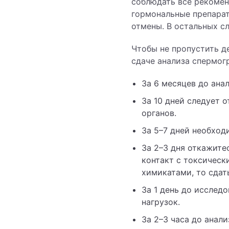
соблюдать все рекомен
гормональные препарат
отмены. В остальных с
Чтобы не пропустить де
сдаче анализа спермог
За 6 месяцев до ана
За 10 дней следует 
органов.
За 5–7 дней необход
За 2–3 дня откажите
контакт с токсическ
химикатами, то сдат
За 1 день до исследо
нагрузок.
За 2–3 часа до анали