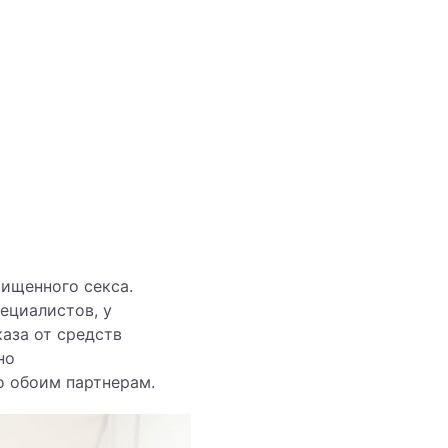
щищенного секса.
ециалистов, у
аза от средств
но
о обоим партнерам.