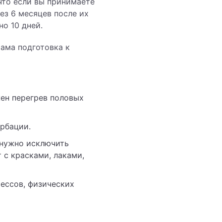
что если вы принимаете
ез 6 месяцев после их
о 10 дней.
Сама подготовка к
жен перегрев половых
урбации.
 нужно исключить
 с красками, лаками,
рессов, физических