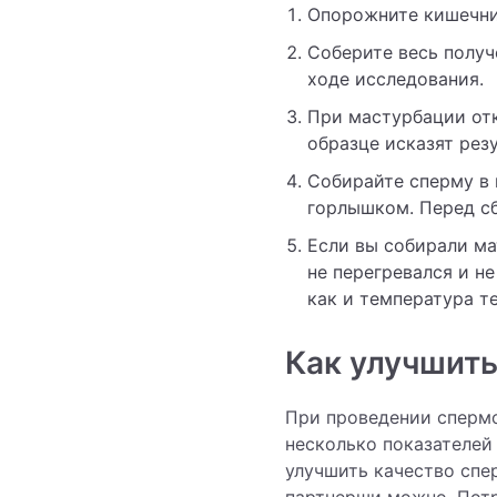
Опорожните кишечник
Соберите весь получ
ходе исследования.
При мастурбации отк
образце исказят резу
Собирайте сперму в 
горлышком. Перед сб
Если вы собирали ма
не перегревался и н
как и температура те
Как улучшит
При проведении спермо
несколько показателей
улучшить качество спе