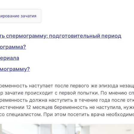
ирование зачатия
ать спермограмму: подготовительный период
мограмма?
териала
рмограмму?
еременность наступает после первого же эпизода неза
ар зачатие происходит с первой попытки. По мнению сп
ременность должна наступить в течение года после отк
 истечении 12 месяцев беременность не наступила, нуж
со специалистом. При этом посетить врача необходим