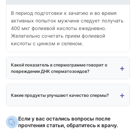
В период подготовки к зачатию и во время
активных попыток мужчине следует получать
400 мкг фолиевой кислоты ежедневно.
Желательно сочетать прием фолиевой
кислоты с цинком и селеном.
Какой показатель в спермограмме говорит о
+
повреждении ДНК сперматозоидов?
Спермограмма не позволяет определить
+
количество сперматозоидов с поврежденной
Какие продукты улучшают качество спермы?
(фрагментированной) ДНК. Для этого делают
специальный анализ спермы, который так и
Для образования и созревания качественных
называется: доля сперматозоидов с
Если у вас остались вопросы после
сперматозоидов следует добавить в рацион
фрагментированной ДНК. Нормальный
прочтения статьи, обратитесь к врачу.
разные источники белка – мясо, птицу, яйца,
показатель – менее 15 %.