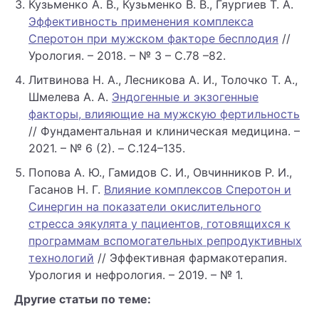
Кузьменко А. В., Кузьменко В. В., Гяургиев Т. А.
Эффективность применения комплекса
Сперотон при мужском факторе бесплодия
//
Урология. – 2018. – № 3 – С.78 –82.
Литвинова Н. А., Лесникова А. И., Толочко Т. А.,
Шмелева А. А.
Эндогенные и экзогенные
факторы, влияющие на мужскую фертильность
// Фундаментальная и клиническая медицина. –
2021. – № 6 (2). – C.124–135.
Попова А. Ю., Гамидов С. И., Овчинников Р. И.,
Гасанов Н. Г.
Влияние комплексов Сперотон и
Синергин на показатели окислительного
стресса эякулята у пациентов, готовящихся к
программам вспомогательных репродуктивных
технологий
// Эффективная фармакотерапия.
Урология и нефрология. – 2019. – № 1.
Другие статьи по теме: