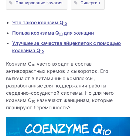
Планирование зачатия
Синергин
Что такое коэнзим Q
10
Польза коэнзима Q
для женщин
10
Улучшение качества яйцеклеток с помощью
коэнзима Q
10
Коэнзим Q
часто входит в состав
10
антивозрастных кремов и сывороток. Его
включают в витаминные комплексы,
разработанные для поддержания работы
сердечно-сосудистой системы. Но для чего
коэнзим Q
назначают женщинам, которые
10
планируют беременность?