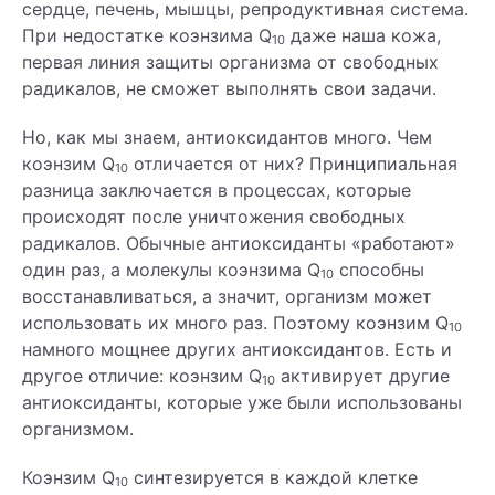
сердце, печень, мышцы, репродуктивная система.
При недостатке коэнзима Q
даже наша кожа,
10
первая линия защиты организма от свободных
радикалов, не сможет выполнять свои задачи.
Но, как мы знаем, антиоксидантов много. Чем
коэнзим Q
отличается от них? Принципиальная
10
разница заключается в процессах, которые
происходят после уничтожения свободных
радикалов. Обычные антиоксиданты «работают»
один раз, а молекулы коэнзима Q
способны
10
восстанавливаться, а значит, организм может
использовать их много раз. Поэтому коэнзим Q
10
намного мощнее других антиоксидантов. Есть и
другое отличие: коэнзим Q
активирует другие
10
антиоксиданты, которые уже были использованы
организмом.
Коэнзим Q
синтезируется в каждой клетке
10