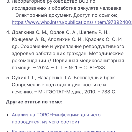
Лабораторное руководство ВОЗ по
исследованию и обработке эякулята человека.
– Электронный документ. Доступ по ссылке:
https://www.who.int/ru/publications/i/item/9789240
Драпкина О. М., Орлов С. А., Шепель Р. Н.,
Концевая А. В., Аполихин О. И., Красняк С. С. И
др. Сохранение и укрепление репродуктивного
здоровья работающих граждан. Методические
рекомендации // Первичная медикосанитарная
помощь. – 2024. – Т. 1. – № 1. – С. 81–133.
Сухих Г.Т., Назаренко Т.А. Бесплодный брак.
Современные подходы к диагностике и
лечению. – М.: ГЭОТАР-Медиа, 2010. – 788 С.
Другие статьи по теме:
Анализ на TORCH-инфекции: для чего
проводится, из чего состоит
Какие анализы нужно сдавать мужчине при