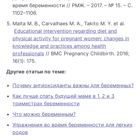
время беременности // РМЖ. – 2017. – № 15. – С.
1102–1106.
Malta M. B., Carvalhaes M. A., Takito M. Y. et al.
Educational intervention regarding diet and
physical activity for pregnant women: changes in
knowledge and practices among health
professionals
// BMC Pregnancy Childbirth. 2016;
16(1): 175.
Другие статьи по теме:
Почему антиоксиданты важны для беременных?
Как лучше спать будущей маме в 1, 2 и 3
триместрах беременности
Что можно беременным?
Упражнения во время беременности для легких
родов