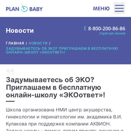
ЭТАПЫ
Новости
ГЛАВНАЯ
НОВОСТИ
ПРОДУКТЫ
ЗАДУМЫВАЕТЕСЬ ОБ ЭКО? ПРИГЛАШАЕМ В БЕСПЛАТНУЮ
ОНЛАЙН-ШКОЛУ «ЭКООТВЕТ»!
ПОЛЕЗНЫЕ ИНСТРУМЕНТЫ
Задумываетесь об ЭКО?
ИНТЕРЕСНОЕ
Приглашаем в бесплатную
онлайн-школу «ЭКОответ»!
О ПРОИЗВОДИТЕЛЕ
Школа организована НМИ центр акушерства,
ГДЕ КУПИТЬ?
гинекологии и перинатологии им. академика В.И.
Кулакова при поддержке компании АКВИОН.
Задача школы – помочь парам принять решение о