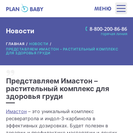
ЭТАПЫ
Новости
ГЛАВНАЯ
НОВОСТИ
ПРОДУКТЫ
ПРЕДСТАВЛЯЕМ ИМАСТОН – РАСТИТЕЛЬНЫЙ КОМПЛЕКС
ДЛЯ ЗДОРОВЬЯ ГРУДИ
ПОЛЕЗНЫЕ ИНСТРУМЕНТЫ
Представляем Имастон –
ИНТЕРЕСНОЕ
растительный комплекс для
здоровья груди
О ПРОИЗВОДИТЕЛЕ
Имастон
– это уникальный комплекс
ГДЕ КУПИТЬ?
ресвератрола и индол-3-карбинола в
эффективных дозировках. Будет полезен в
терапии и профилактике мастопатии и других