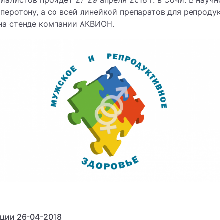
иалистов пройдет 27-29 апреля 2018 г. в Сочи. В науч
перотону, а со всей линейкой препаратов для репроду
на стенде компании АКВИОН.
ции 26-04-2018