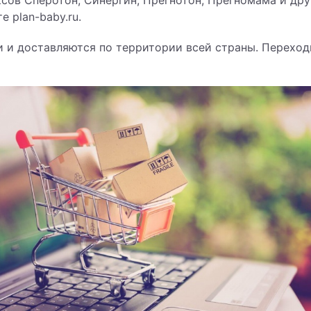
сов Сперотон, Синергин, Прегнотон, Прегномама и дру
е plan-baby.ru.
и и доставляются по территории всей страны. Переход